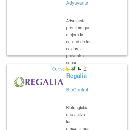
Adyuvante
Adyuvante
premium que
mejora la
calidad de los
caldos, al
prevenir la
separ
Cultivo
Regalia
VER MÁS
BioControl
Biofungicida
que activa
los
mecanismos