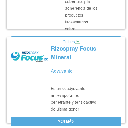
cobertura y la
adherencia de los
productos
fitosanitarios
sobre l
VER MÁS
Cultivo
Rizospray Focus
Mineral
Adyuvante
Es un coadyuvante
antievaporante,
penetrante y tensioactivo
de última gener
VER MÁS