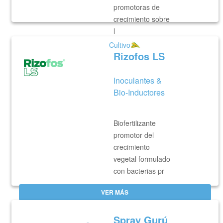
promotoras de
crecimiento sobre
l
Cultivo
VER MÁS
Rizofos LS
Inoculantes &
Bio-Inductores
Biofertilizante
promotor del
crecimiento
vegetal formulado
con bacterias pr
VER MÁS
Spray Gurú