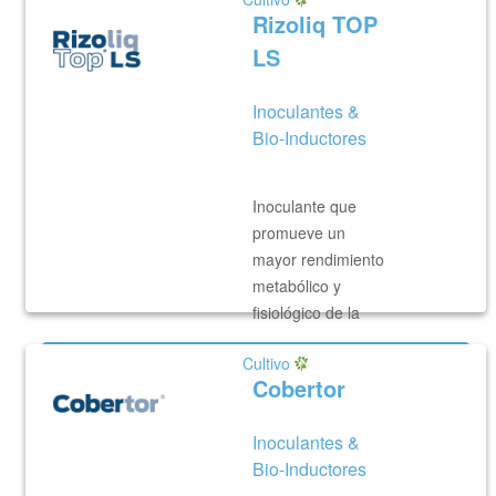
Rizoliq TOP
LS
Inoculantes &
Bio-Inductores
Inoculante que
promueve un
mayor rendimiento
metabólico y
fisiológico de la
VER MÁS
Cultivo
Cobertor
Inoculantes &
Bio-Inductores