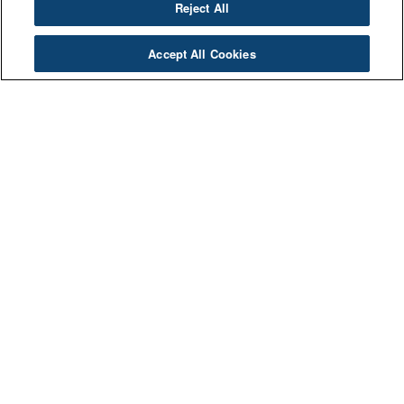
Reject All
Noticias
Accept All Cookies
Key Steps to Make Successful
Agricultural Applications
The success of an agricultural application goes beyond
the quality of the spraying equipment and the choice of
plant protection products. Rizobacter presents the key
steps to consider to ensure effective and sustainable