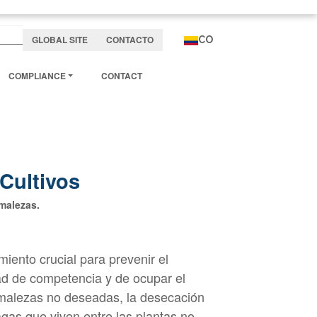
GLOBAL SITE
CONTACTO
CO
COMPLIANCE
CONTACT
Cultivos
 malezas.
ento crucial para prevenir el
dad de competencia y de ocupar el
 malezas no deseadas, la desecación
agas que viven entre las plantas no