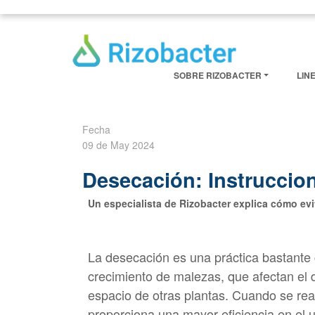
Skip to main content
SOBRE RIZOBACTER
LIN
Fecha
09 de May 2024
Desecación: Instruccion
Un especialista de Rizobacter explica cómo evi
La desecación es una práctica bastante 
crecimiento de malezas, que afectan el d
espacio de otras plantas. Cuando se re
proporciona una mayor eficiencia en el u